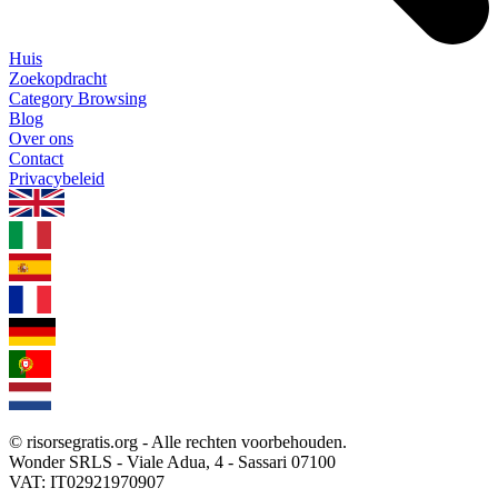
Huis
Zoekopdracht
Category Browsing
Blog
Over ons
Contact
Privacybeleid
1.0.5
© risorsegratis.org - Alle rechten voorbehouden.
Wonder SRLS - Viale Adua, 4 - Sassari 07100
VAT: IT02921970907