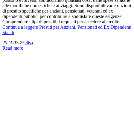
possono evolversi, abbracciando qualsiasi cosa, dalle spese sanitarie
alle modifiche domestiche e ai viaggi. Sono disponibili varie opzioni
di prestito specifiche per anziani, pensionati, veterani ed ex
dipendenti pubblici per contribuire a soddisfare queste esigenze.
Comprendere i tipi di prestiti, i requisiti per accedere al credito…
Continua a leggere
Prestiti per Anziani, Pensionati ed Ex Dipendenti
Statali
2024-07-25
elisa
Read more